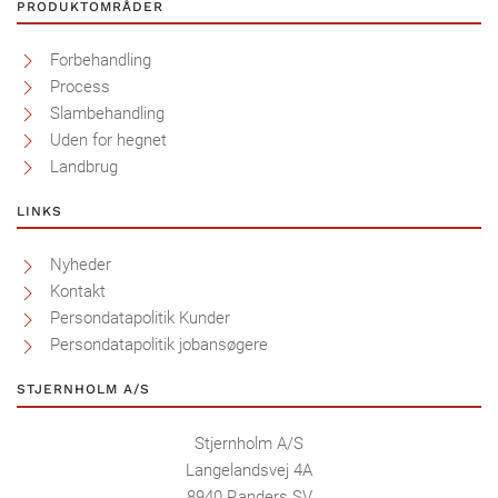
PRODUKTOMRÅDER
Forbehandling
Process
Slambehandling
Uden for hegnet
Landbrug
LINKS
Nyheder
Kontakt
Persondatapolitik Kunder
Persondatapolitik jobansøgere
STJERNHOLM A/S
Stjernholm A/S
Langelandsvej 4A
8940 Randers SV