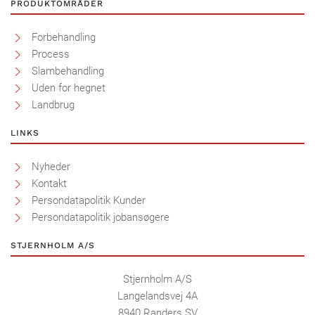
PRODUKTOMRÅDER
Forbehandling
Process
Slambehandling
Uden for hegnet
Landbrug
LINKS
Nyheder
Kontakt
Persondatapolitik Kunder
Persondatapolitik jobansøgere
STJERNHOLM A/S
Stjernholm A/S
Langelandsvej 4A
8940 Randers SV