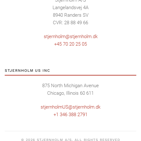
Langelandsvej 4A
8940 Randers SV
CVR: 28 88 49 66
stjernholm@stjernholm.dk
+45 70 20 25 05
STJERNHOLM US INC
875 North Michigan Avenue
Chicago, Illinois 60 611
stjernholmUS@stjernholm.dk
+1 346 388 2791
©
2026
STJERNHOLM A/S. ALL RIGHTS RESERVED