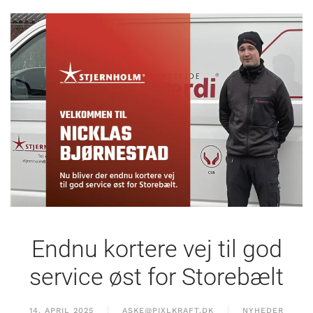
Endnu kortere vej til god
service øst for Storebælt
14. APRIL 2025
ASKE@PIXLKRAFT.DK
NYHEDER