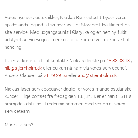
Vores nye serviceteknikker, Nicklas Bjørnestad, tilbyder vores
spildevands- og industrikunder øst for Storebælt kvalificeret on-
site service. Med udgangspunkt i Ølstykke og en helt ny, fuldt
udstyret servicevogn er der nu endnu kortere vej fra kontakt til
handling.
Du er velkommen til at kontakte Nicklas direkte på
48 88 33 13
/
nib@stjernholm.dk
eller du kan nå ham via vores servicechef,
Anders Clausen på
21 79 29 53
eller
anc@stjernholm.dk
.
Nicklas løser serviceopgaver daglig for vores mange østdanske
kunder – lige bortset fra fredag den 13. juni. Der er han til STF’s
årsmøde-udstilling i Fredericia sammen med resten af vores
serviceteam!
Måske vi ses?