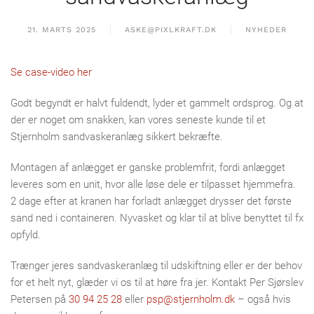
21. MARTS 2025
ASKE@PIXLKRAFT.DK
NYHEDER
Se case-video her
Godt begyndt er halvt fuldendt, lyder et gammelt ordsprog. Og at
der er noget om snakken, kan vores seneste kunde til et
Stjernholm sandvaskeranlæg sikkert bekræfte.
Montagen af anlægget er ganske problemfrit, fordi anlægget
leveres som en unit, hvor alle løse dele er tilpasset hjemmefra.
2 dage efter at kranen har forladt anlægget drysser det første
sand ned i containeren. Nyvasket og klar til at blive benyttet til fx
opfyld.
Trænger jeres sandvaskeranlæg til udskiftning eller er der behov
for et helt nyt, glæder vi os til at høre fra jer. Kontakt Per Sjørslev
Petersen på
30 94 25 28
eller
psp@stjernholm.dk
– også hvis