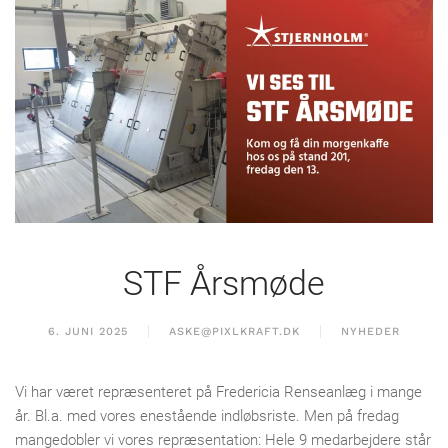
STF Årsmøde
6. JUNI 2025
ASKE@PIXLKRAFT.DK
NYHEDER
Vi har været repræsenteret på Fredericia Renseanlæg i mange
år. Bl.a. med vores enestående indløbsriste. Men på fredag
mangedobler vi vores repræsentation: Hele 9 medarbejdere står