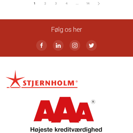
1
2
3
4
…
14
Følg os her