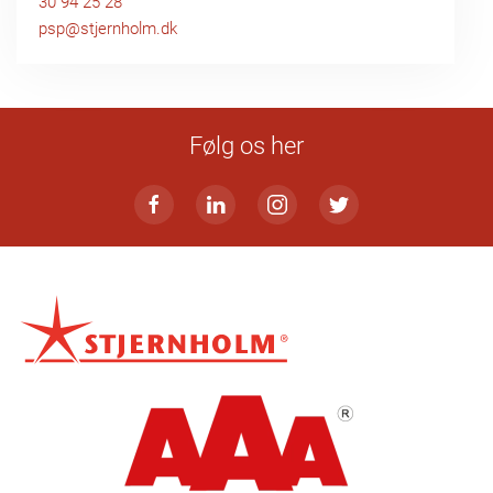
30 94 25 28
psp@stjernholm.dk
Følg os her