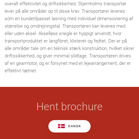
overalt effektivitet og driftsikkerhed. Stjernholms transportør
lever på alle områder op til disse krav. Transportører leveres
som en kundetilpasset løsning med individuel dimensionering af
størrelse og omdrejningstal. Transportøren kan leveres med
eller uden aksel. Akselløse snegle er hyppigt anvendt, hvor
transportproduktet er langfibret, klisteret og fedtet. Der er på
alle områder tale om en teknisk stærk konstruktion, hvilket sikrer
driftssikkerhed, og giver minimal slidtage. Transportøren drives
af en gearmotor, og er forsynet med et lejearrangement, der er
effektivt tætnet.
Hent brochure
DANSK