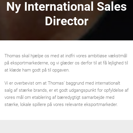
Ny International Sales
Director
Thomas skal hjælpe os med at indfri vores ambitiøse vækstmål
på eksportmarkederne, og vi glæder os derfor til at få lejlighed til
at klæde ham godt på til opgaven.
Vi er overbevist om at Thomas’ baggrund med internationalt
salg af stærke brands, er et godt udgangspunkt for opfyldelse af
vores mål om etablering af bæredygtigt samarbejde med
stærke, lokale spillere på vores relevante eksportmarkeder.