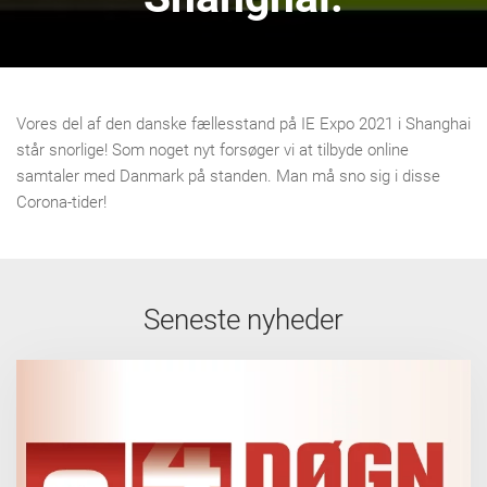
Vores del af den danske fællesstand på IE Expo 2021 i Shanghai
står snorlige! Som noget nyt forsøger vi at tilbyde online
samtaler med Danmark på standen. Man må sno sig i disse
Corona-tider!
Seneste nyheder