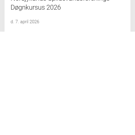
Døgnkursus 2026
d. 7. april 2026
Skal du med? Så kan du se programmet og se eller gense
indlæggene ved at klikke her
LÆS MERE