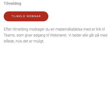
Tilmelding
TILMELD WEBINAR
Efter tilmelding modtager du en mødeindkaldelse med et link til
Teams, som giver adgang til Webinaret. Vi beder alle går på med
billede, hvis det er muligt.
Vi håber, I vil bruge ca. en time af jeres tid til at høre om, de 2
forsyningers erfaringer ved valg af indløbsriste. Husk I kan sidde
hjemme på jeres eget kontor og deltage.
Med venlig hilsen
Lene Nielsen
Salgsingeniør
+45 30 94 25 28
lni@stjernholm.dk