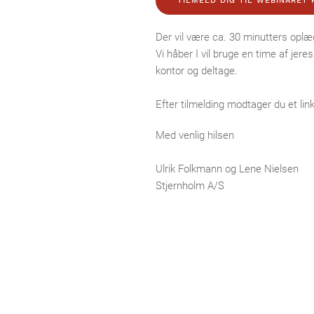
TILMELD DIG TIL WEBINARET 
Der vil være ca. 30 minutters oplæg
Vi håber I vil bruge en time af jer
kontor og deltage.
Efter tilmelding modtager du et link
Med venlig hilsen
Ulrik Folkmann og Lene Nielsen
Stjernholm A/S