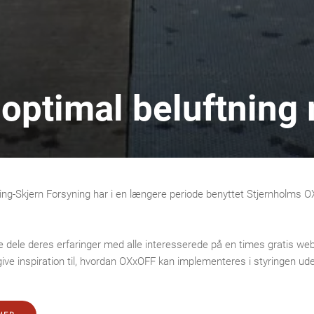
optimal beluftnin
g-Skjern Forsyning har i en længere periode benyttet Stjernholms OXx
e dele deres erfaringer med alle interesserede på en times gratis web
give inspiration til, hvordan OXxOFF kan implementeres i styringen u