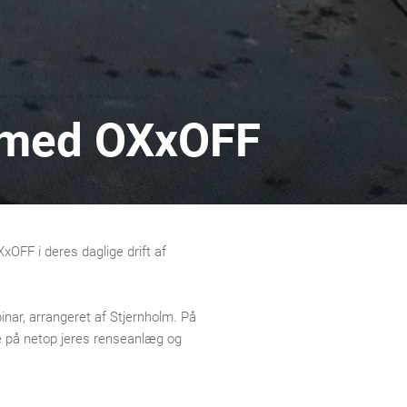
g med OXxOFF
OFF i deres daglige drift af
inar, arrangeret af Stjernholm. På
de på netop jeres renseanlæg og