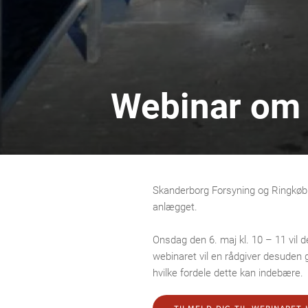
Webinar om 
Skanderborg Forsyning og Ringkøbin
anlægget.
Onsdag den 6. maj kl. 10 – 11 vil d
webinaret vil en rådgiver desuden 
hvilke fordele dette kan indebære.