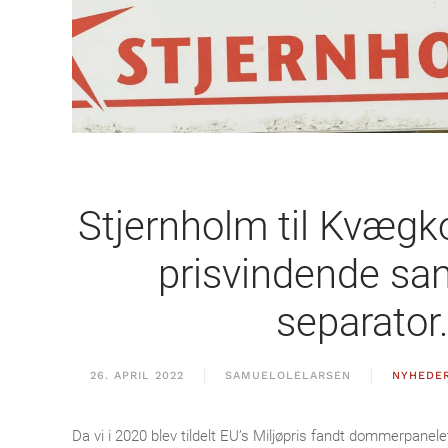
Stjernholm til Kvæg
prisvindende san
separator
26. APRIL 2022
SAMUELOLELARSEN
NYHEDE
Da vi i 2020 blev tildelt EU’s Miljøpris fandt dommerpanelet