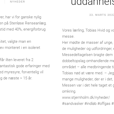
uddannel
NYHEDER
23. MARTS 202
, har vi for ganske nylig
nken på Stenløse Renseanlæg.
stid med 40%, energiforbrug
Vores lærling, Tobias Hvid og v
messe.
sitet, valgte man en
Her mødte de masser af unge, 
ev monteret i en isoleret
de muligheder og udfordringer,
Messedeltagelsen bragte dem i 
år ilten leveret fra 2
dobbeltopslag omhandlende mes
fantastisk gode erfaringer med
området – alle medbringende ti
 myresyre, forventelig vil
Tobias nød at være med. – Jeg k
g de næste > 15 år.
mange muligheder, der er i det,
Messen var i det hele taget et g
omkring.
www.stjernholm.dk/nyheder/
#sandvasker #indløb #offgas #