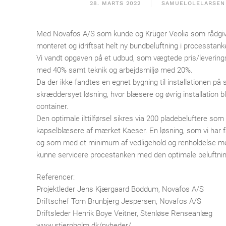
28. MARTS 2022
SAMUELOLELARSEN
Med Novafos A/S som kunde og Krüger Veolia som rådgiver
monteret og idriftsat helt ny bundbeluftning i processta
Vi vandt opgaven på et udbud, som vægtede pris/levering
med 40% samt teknik og arbejdsmiljø med 20%.
Da der ikke fandtes en egnet bygning til installationen på 
skræddersyet løsning, hvor blæsere og øvrig installation bl
container.
Den optimale ilttilførsel sikres via 200 pladebeluftere som f
kapselblæsere af mærket Kaeser. En løsning, som vi har 
og som med et minimum af vedligehold og renholdelse med
kunne servicere procestanken med den optimale beluftnin
Referencer:
Projektleder Jens Kjærgaard Boddum, Novafos A/S
Driftschef Tom Brunbjerg Jespersen, Novafos A/S
Driftsleder Henrik Boye Veitner, Stenløse Renseanlæg
www.stjernholm.dk/nyheder/