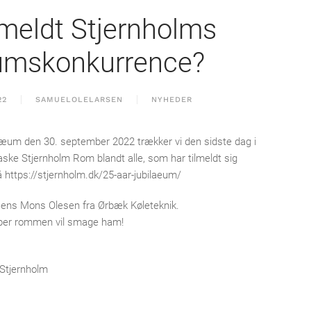
lmeldt Stjernholms
umskonkurrence?
22
SAMUELOLELARSEN
NYHEDER
bilæum den 30. september 2022 trækker vi den sidste dag i
ske Stjernholm Rom blandt alle, som har tilmeldt sig
https://stjernholm.dk/25-aar-jubilaeum/
Jens Mons Olesen fra Ørbæk Køleteknik.
 håber rommen vil smage ham!
Stjernholm