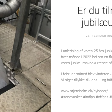
Er du ti
jubilæ
28. FEBRUAR 20
I anledning af vores 25 års ju
hver måned i 2022 lod om en fla
vores jubilæumskonkurrence på 
I februar måned blev vinderen 
Vi siger tillykke til Jens – og
www.stjernholm.dk/nyheder/
#sandvasker #indløb #offgas #