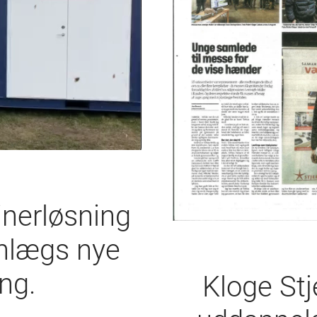
nerløsning
anlægs nye
ng.
Kloge St