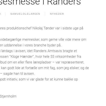
sesmesse i Randers
2
SAMUELOLELARSEN
NYHEDER
ores produktionschef Nikolaj Tønder var i sidste uge på
videbegærlige mennesker, som gerne ville vide mere om
 en uddannelse i vores branche byder på.
lørdags i avisen, idet Randers Amtsavis bragte et
sen ”Kloge Hænder”, hvor hele 55 virksomheder fra
lbud om en eller flere lærepladser – var repræsenteret.
an godt lide at fortælle om mit fag, som jeg elsker, og de
 – sagde han til avisen.
odt initiativ, som vi var glade for at kunne bakke op
Stjernholm