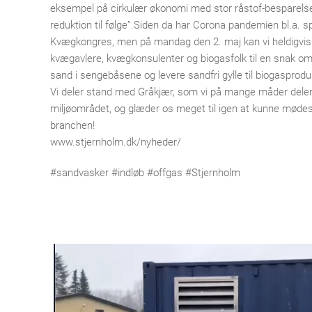
eksempel på cirkulær økonomi med stor råstof-besparels
reduktion til følge”.Siden da har Corona pandemien bl.a. s
Kvægkongres, men på mandag den 2. maj kan vi heldigvi
kvægavlere, kvægkonsulenter og biogasfolk til en snak 
sand i sengebåsene og levere sandfri gylle til biogasprodu
Vi deler stand med Gråkjær, som vi på mange måder deler
miljøområdet, og glæder os meget til igen at kunne mødes 
branchen!
www.stjernholm.dk/nyheder/
#sandvasker #indløb #offgas #Stjernholm