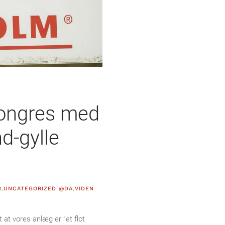
kongres med
d-gylle
.
R
,
UNCATEGORIZED @DA
,
VIDEN
 at vores anlæg er ”et flot