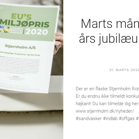
Marts måne
års jubilæ
31. MARTS 202
Der er en flaske Stjernholm Rom
Er du endnu ikke tilmeldt konku
højkant! Du kan tilmelde dig her
www.stjernholm.dk/nyheder/
#sandvasker #indløb #offgas #