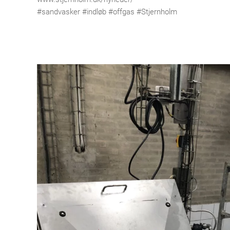
#sandvasker #indløb #offgas #Stjernholm